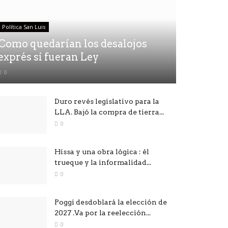
Política San Luis
Como quedarían los desalojos
exprés si fueran Ley
0
Duro revés legislativo para la
LLA. Bajó la compra de tierra...
0
Hissa y una obra lógica : él
trueque y la informalidad...
0
Poggi desdoblará la elección de
2027 .Va por la reelección...
0