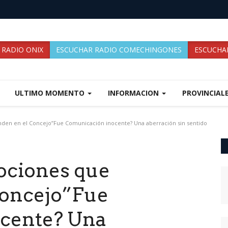
 RADIO ONIX
ESCUCHAR RADIO COMECHINGONES
ESCUCHAR
ULTIMO MOMENTO
INFORMACION
PROVINCIAL
den en el Concejo”Fue Comunicación inocente? Una aberración sin sentido
ociones que
Concejo”Fue
cente? Una