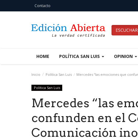
Contacto
ESCUCHAR
HOME
POLÍTICA SAN LUIS
OPINION
Inicio
Política San Luis
Mercedes “las emociones que confun
Política San Luis
Mercedes “las em
confunden en el 
Comunicación ino