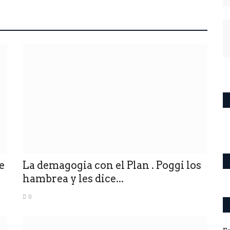
e
La demagogia con el Plan . Poggi los
hambrea y les dice...
0