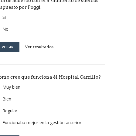
stá de acuerdo con él 5 ?aumento de sueldos
ispuesto por Poggi
Si
No
Ver resultados
VOTAR
omo cree que funciona él Hospital Carrillo?
Muy bien
Bien
Regular
Funcionaba mejor en la gestión anterior