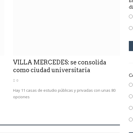
E
d
VILLA MERCEDES: se consolida
como ciudad universitaria
C
0
Hay 11 casas de estudio públicas y privadas con unas 80
opciones