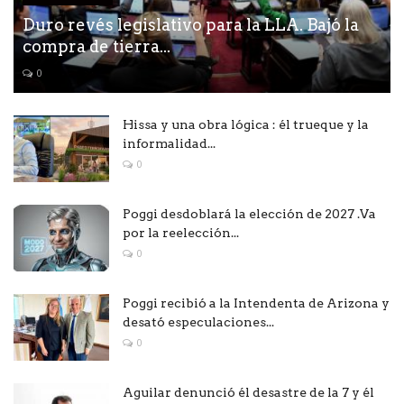
Duro revés legislativo para la LLA. Bajó la
compra de tierra...
0
Hissa y una obra lógica : él trueque y la
informalidad...
0
Poggi desdoblará la elección de 2027 .Va
por la reelección...
0
Poggi recibió a la Intendenta de Arizona y
desató especulaciones...
0
Aguilar denunció él desastre de la 7 y él