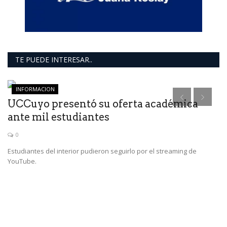
TE PUEDE INTERESAR..
INFORMACION
UCCuyo presentó su oferta académica
S
ante mil estudiantes
0
Estudiantes del interior pudieron seguirlo por el streaming de
La
YouTube.
re