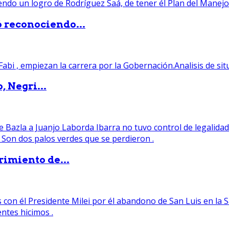
ó reconociendo...
, Negri...
rimiento de...