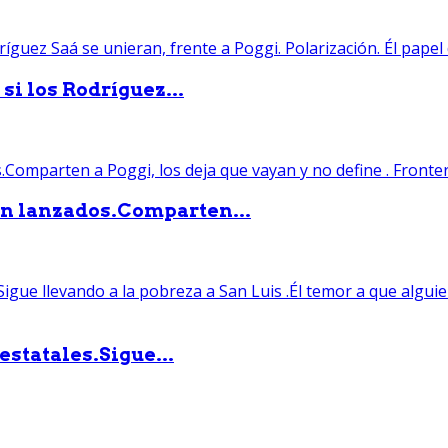
si los Rodríguez...
án lanzados.Comparten...
statales.Sigue...