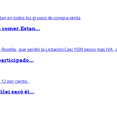
 comer.Estan...
articipado...
lei sacó él...