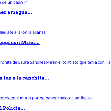
mer amague...
ggi con Milei...
luz a la canchita...
 Policía...