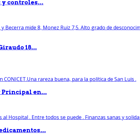
y controles...
iraudo 18...
Principal en...
edicamentos...