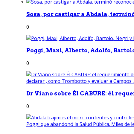
Sosa, por castigar a Abdala, termin
0
Poggi, Maxi, Alberto, Adolfo, Bartolo
0
Dr Viano sobre Él CABURE: él reque
0