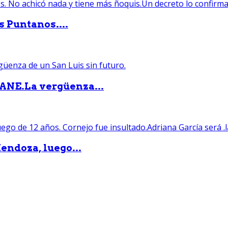
s Puntanos....
PANE.La vergüenza...
endoza, luego...