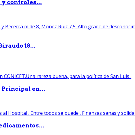
y controles...
iraudo 18...
Principal en...
edicamentos...