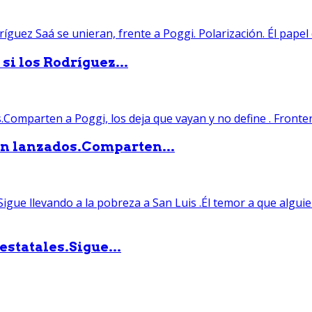
si los Rodríguez...
án lanzados.Comparten...
statales.Sigue...