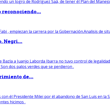
ó reconociendo...
, Negri...
rimiento de...