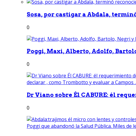
Sosa, por castigar a Abdala, termin
0
Poggi, Maxi, Alberto, Adolfo, Bartolo
0
Dr Viano sobre Él CABURE: él reque
0