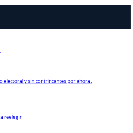
N
N
N