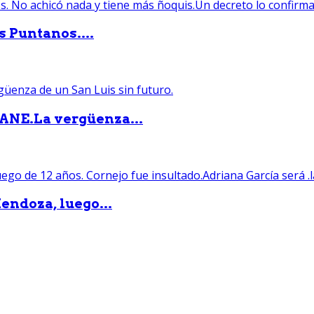
s Puntanos....
PANE.La vergüenza...
endoza, luego...