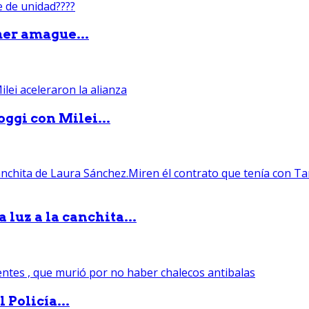
mer amague...
ggi con Milei...
luz a la canchita...
 Policía...