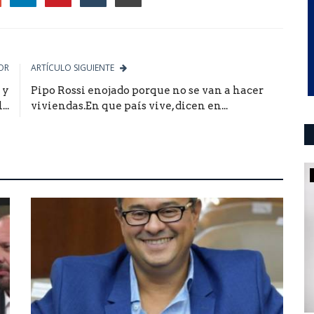
le
OR
ARTÍCULO SIGUIENTE
 y
Pipo Rossi enojado porque no se van a hacer
..
viviendas.En que país vive, dicen en...
Mundo