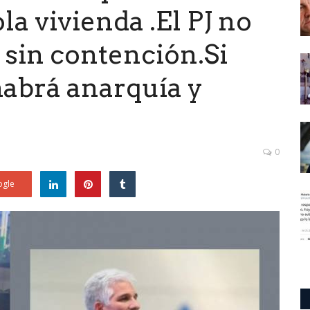
a vivienda .El PJ no
á sin contención.Si
habrá anarquía y
0
gle