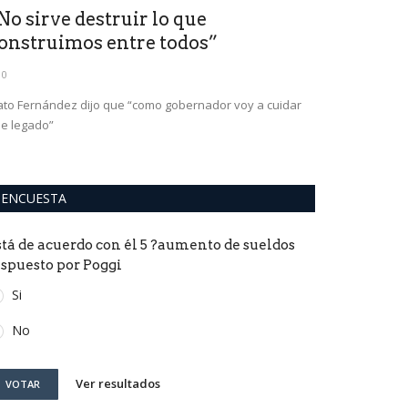
No sirve destruir lo que
Becerra: n
onstruimos entre todos”
ni Arrascae
0
0
to Fernández dijo que “como gobernador voy a cuidar
e legado”
ENCUESTA
stá de acuerdo con él 5 ?aumento de sueldos
ispuesto por Poggi
Si
No
Ver resultados
VOTAR