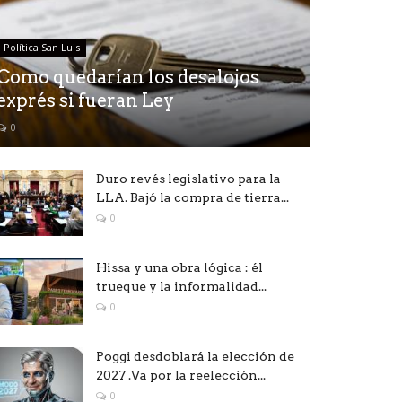
Política San Luis
Como quedarían los desalojos
exprés si fueran Ley
0
Duro revés legislativo para la
LLA. Bajó la compra de tierra...
0
Hissa y una obra lógica : él
trueque y la informalidad...
0
Poggi desdoblará la elección de
2027 .Va por la reelección...
0