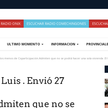
 RADIO ONIX
ESCUCHAR RADIO COMECHINGONES
ESCUCHAR
ULTIMO MOMENTO
INFORMACION
PROVINCIAL
ntos menos de Coparticipación.Admiten que no se podrá hacer una sola vivienda .El PJ
Luis . Envió 27
dmiten que no se