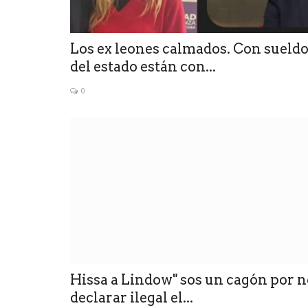
ncia que se
Sosa: que suspenda las clases
no...
Luis, es él fracaso del...
Los ex leones calmados. Con sueld
0
del estado están con...
0
Hissa a Lindow" sos un cagón por n
declarar ilegal el...