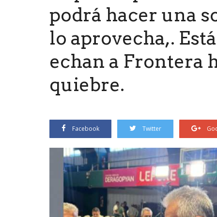
podrá hacer una sol
lo aprovecha,. Est
echan a Frontera 
quiebre.
Facebook
Twitter
Goo