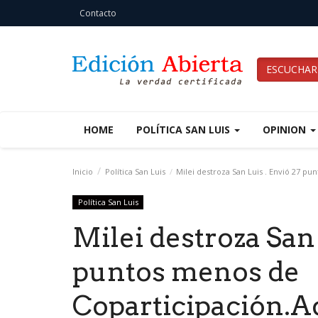
Contacto
ESCUCHAR
HOME
POLÍTICA SAN LUIS
OPINION
Inicio
Política San Luis
Milei destroza San Luis . Envió 27 pu
Política San Luis
Milei destroza San 
puntos menos de
Coparticipación.A