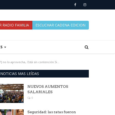
 RADIO FAMILIA
ESCUCHAR CADENA EDICION
ES
 no lo aprovecha,. Está sin contención.Si...
NOTICIAS MAS LEÍDAS
NUEVOS AUMENTOS
SALARIALES
0
Seguridad: las ratas fueron