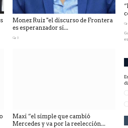
 San
Un año después de la guerra, Putin
“
está creando la Rusia...
c
os
Monez Ruiz "el discurso de Frontera
0
es esperanzador si...
La batalla cultural a favor de la invasión de Ucrania, está
Ga
0
ganando terreno en Rusia.
es
E
d
o
Maxi “el simple que cambió
Mercedes y va por la reelección...