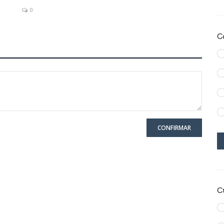
0
C
CONFIRMAR
C