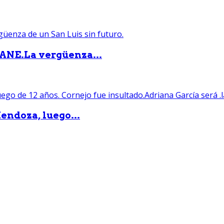
PANE.La vergüenza...
endoza, luego...