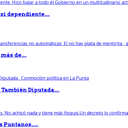
xi dependiente...
 más de...
. También Diputada...
s Puntanos....