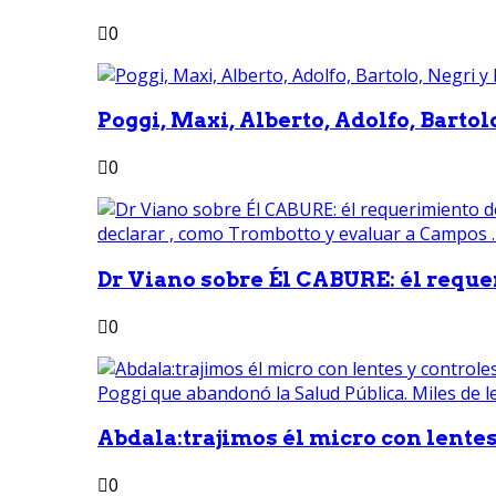
0
Poggi, Maxi, Alberto, Adolfo, Bartolo
0
Dr Viano sobre Él CABURE: él reque
0
Abdala:trajimos él micro con lentes 
0