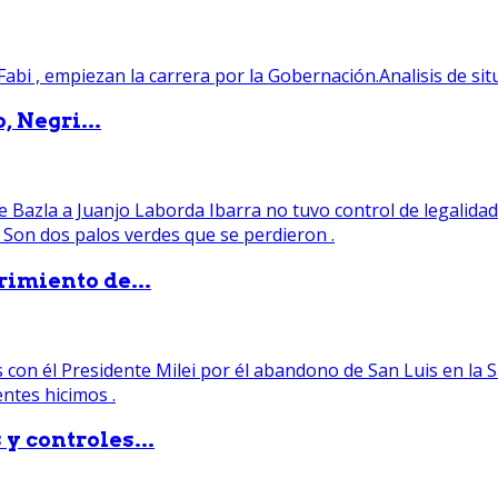
, Negri...
rimiento de...
y controles...