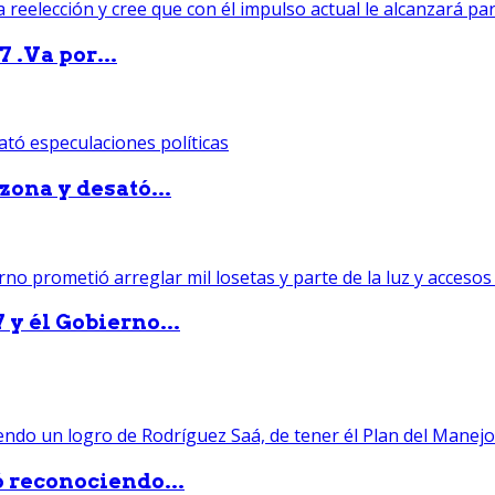
 .Va por...
zona y desató...
 y él Gobierno...
ó reconociendo...