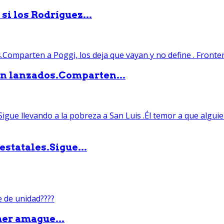
si los Rodríguez...
án lanzados.Comparten...
statales.Sigue...
mer amague...