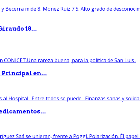
iraudo 18...
Principal en...
edicamentos...