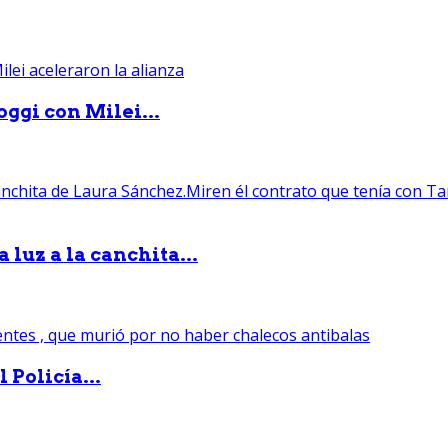
ggi con Milei...
luz a la canchita...
 Policía...