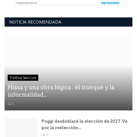
NOTICIA RECOMENDADA
Política San Luis
Hissa y una obra lógica : él trueque y la
informalidad...
0
Poggi desdoblará la elección de 2027 .Va
por la reelección...
0