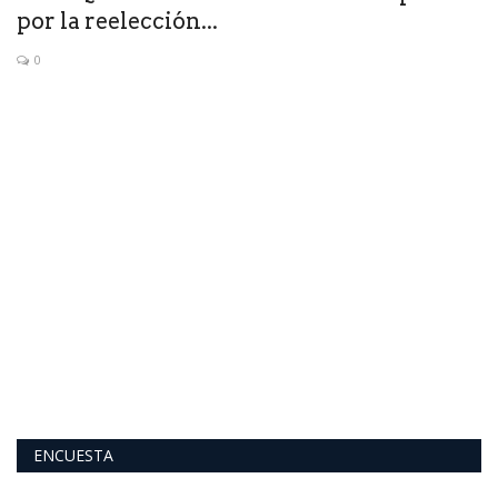
por la reelección...
a
0
Ga
N
ENCUESTA