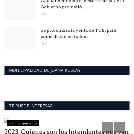
Aguilar denunció él desastre de la 7 y él
Gobierno prometió...
0
Se profundiza la venta de TUBI para
comer.Estan en todos...
0
MUNICIPALIDAD DE JUANA KOSLAY
TE PUEDE INTERESAR..
ultimo momento
2023. Quienes son los Intendentes que van
“