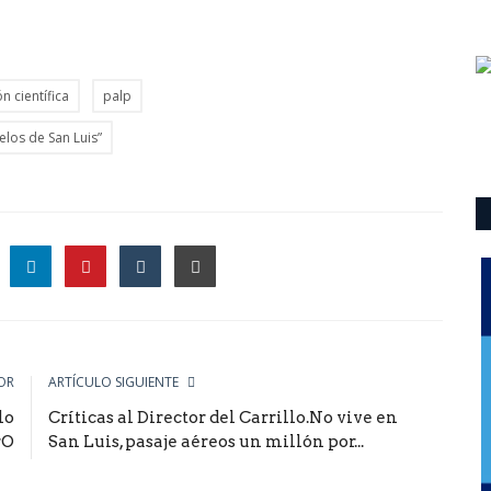
n científica
palp
ielos de San Luis”
le
OR
ARTÍCULO SIGUIENTE
lo
Críticas al Director del Carrillo.No vive en
rO
San Luis, pasaje aéreos un millón por...