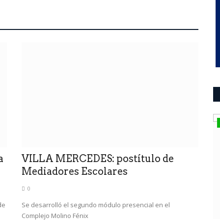
INFORMACION
El Plan Educativo Provincial 2023-
2030 tiene media sanción...
a
VILLA MERCEDES: postítulo de
0
Mediadores Escolares
ngosta. La
La Cámara de Senadores le dio el visto bueno a este
0
proyecto de Ley
de
Se desarrolló el segundo módulo presencial en el
Complejo Molino Fénix