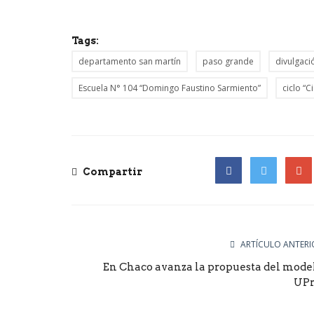
Tags:
departamento san martín
paso grande
divulgació
Escuela N° 104 “Domingo Faustino Sarmiento”
ciclo “C
Compartir
Facebook
Twitter
Goog
ARTÍCULO ANTERI
En Chaco avanza la propuesta del mode
UP