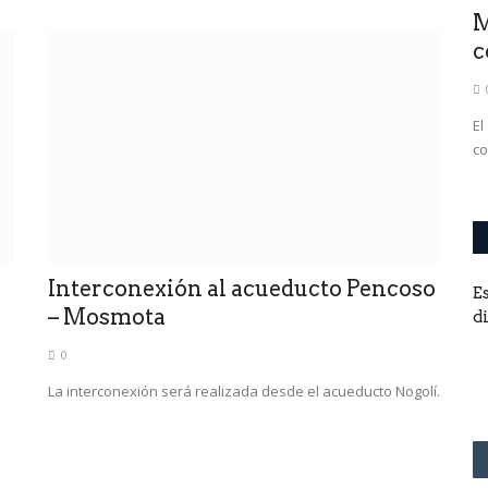
M
c
El
co
Interconexión al acueducto Pencoso
E
– Mosmota
d
0
La interconexión será realizada desde el acueducto Nogolí.