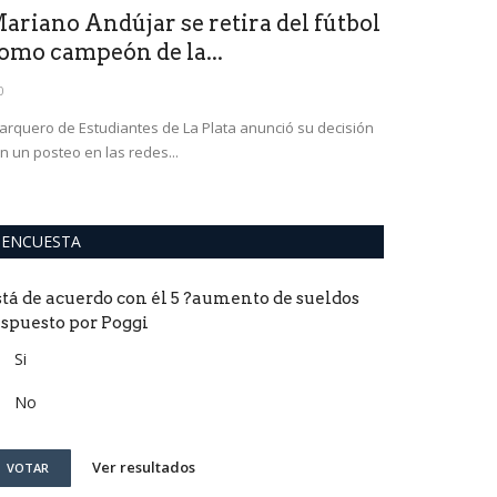
ariano Andújar se retira del fútbol
omo campeón de la...
0
 arquero de Estudiantes de La Plata anunció su decisión
n un posteo en las redes...
ENCUESTA
stá de acuerdo con él 5 ?aumento de sueldos
ispuesto por Poggi
Si
No
Ver resultados
VOTAR