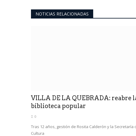
NOTICIAS RELACIONADAS
ultimo momento
speranza ya
SUSPENDIDA
ipción
0
VILLA DE LA QUEBRADA: reabre l
biblioteca popular
Se suspendió la 34° Fiesta Nacional de Calle A
decisión se dio a conocer...
s propuestas académicas
0
Tras 12 años, gestión de Rosita Calderón y la Secretaría 
Cultura