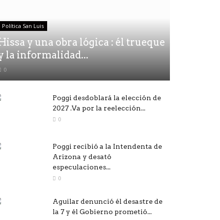
Política San Luis
Hissa y una obra lógica : él trueque
y la informalidad...
0
Poggi desdoblará la elección de
2027 .Va por la reelección...
0
Poggi recibió a la Intendenta de
Arizona y desató
especulaciones...
0
Aguilar denunció él desastre de
la 7 y él Gobierno prometió...