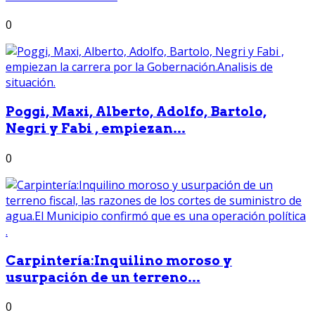
0
Poggi, Maxi, Alberto, Adolfo, Bartolo,
Negri y Fabi , empiezan...
0
Carpintería:Inquilino moroso y
usurpación de un terreno...
0