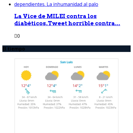
La Vice de MILEI contra los
diabéticos.Tweet horrible contra...
0
El tiempo