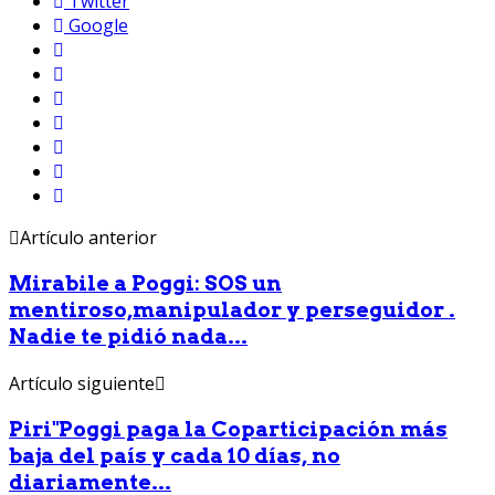
Twitter
Google
Artículo anterior
Mirabile a Poggi: SOS un
mentiroso,manipulador y perseguidor .
Nadie te pidió nada...
Artículo siguiente
Piri"Poggi paga la Coparticipación más
baja del país y cada 10 días, no
diariamente...