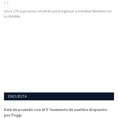
0
Unos 270 aspirantes rendirán para ingresar a estudiar Medicina en
la UNViMe
U
a
na
De
co
ENCUESTA
Está de acuerdo con él 5 ?aumento de sueldos dispuesto
por Poggi