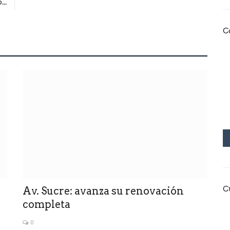
..
C
C
Av. Sucre: avanza su renovación
completa
0