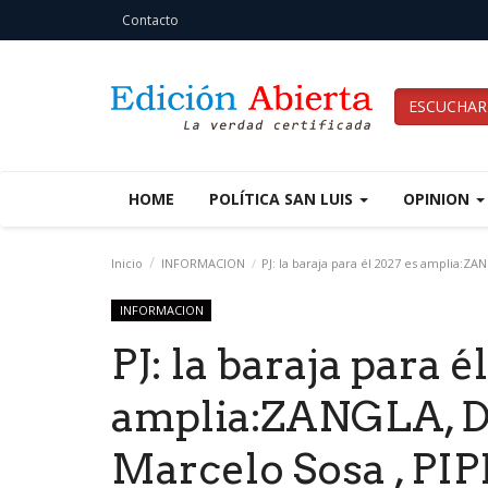
Contacto
ESCUCHAR
HOME
POLÍTICA SAN LUIS
OPINION
Inicio
INFORMACION
PJ: la baraja para él 2027 es amplia:ZA
INFORMACION
PJ: la baraja para é
amplia:ZANGLA, Di
Marcelo Sosa , PIP