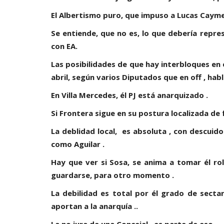
El Albertismo puro, que impuso a Lucas Caymes
Se entiende, que no es, lo que debería repr
con EA.
Las posibilidades de que hay interbloques en é
abril, según varios Diputados que en off , hab
En Villa Mercedes, él PJ está anarquizado .
Si Frontera sigue en su postura localizada de
La deblidad local, es absoluta , con descuid
como Aguilar .
Hay que ver si Sosa, se anima a tomar él rol
guardarse, para otro momento .
La debilidad es total por él grado de secta
aportan a la anarquía ..
La no jura de una Concejal , es parte de eso .