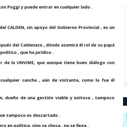
on Poggi y puede entrar en cualquier lado .
el CALDEN, sin apoyo del Gobierno Provincial , es un
pués del Caldenazo , dónde asumirá él rol de su papá
lítico , que ha jurídico .
r de la UNVIME, que aunque tiene buen diálogo con
ualquier cancha , aún de visitante, como lo fue él
in, dueño de una gestión viable y exitosa , tampoco
a que tampoco es descartado .
ro en política, sino se choca , no.se llega .