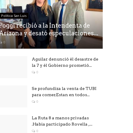
Política San Luis
Poggi recibió a la Intendenta de
Arizona y desató especulaciones...
0
Aguilar denunció él desastre de
la 7 y él Gobierno prometió...
0
Se profundiza la venta de TUBI
para comer.Estan en todos...
0
La Ruta 8 a manos privadas
.Habia participado Rovella ,...
0