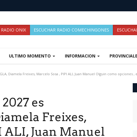
 RADIO ONIX
ESCUCHAR RADIO COMECHINGONES
ESCUCHAR
ULTIMO MOMENTO
INFORMACION
PROVINCIAL
NGLA, Diamela Freixes, Marcelo Sosa , PIPI ALI, Juan Manuel Olguin como opciones , en
l 2027 es
amela Freixes,
I ALI, Juan Manuel