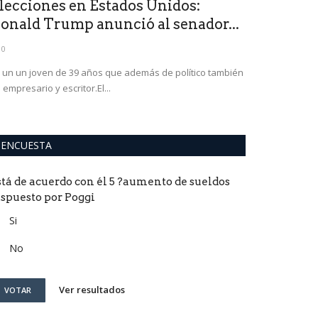
lecciones en Estados Unidos:
Boca colgó
onald Trump anunció al senador...
renueva, n
0
0
 un un joven de 39 años que además de político también
Su contrato se v
 empresario y escritor.El...
charlas estaban 
ENCUESTA
stá de acuerdo con él 5 ?aumento de sueldos
ispuesto por Poggi
Si
No
Ver resultados
VOTAR