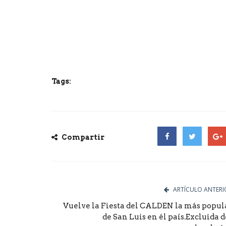
arís, un
 "ratas...
Cerca de 5.400 toneladas de
Tags:
Compartir
Facebook
Twitter
Goog
ARTÍCULO ANTERI
Vuelve la Fiesta del CALDEN la más popul
de San Luis en él país.Excluida d