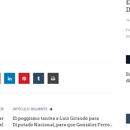
E
D
Es
es
E
d
le
OR
ARTÍCULO SIGUIENTE
ar
El poggismo tantea a Luis Giraudo para
el
Diputado Nacional, para que González Ferro...