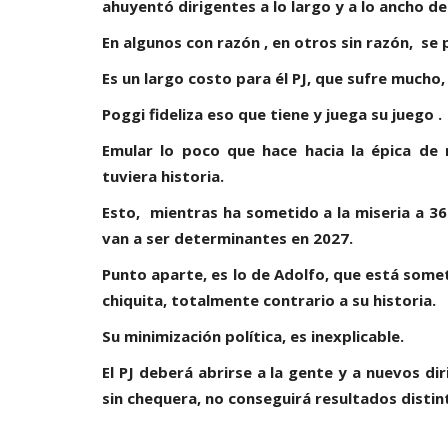
ahuyentó dirigentes a lo largo y a lo ancho de
En algunos con razón , en otros sin razón, se 
Es un largo costo para él PJ, que sufre mucho
Poggi fideliza eso que tiene y juega su juego .
Emular lo poco que hace hacia la épica de
tuviera historia.
Esto, mientras ha sometido a la miseria a 36 m
van a ser determinantes en 2027.
Política San Luis
Negri noqueó a Abdala. Dice
Punto aparte, es lo de Adolfo, que está some
no le aguantó un round
chiquita, totalmente contrario a su historia.
0
Su minimización política, es inexplicable.
El PJ deberá abrirse a la gente y a nuevos di
sin chequera, no conseguirá resultados distint