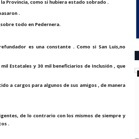
 la Provincia, como si hubiera estado sobrado .
pasaron .
, sobre todo en Pedernera.
 refundador es una constante . Como si San Luis,no
il Estatales y 30 mil beneficiarios de Inclusión , que
deportes
n que
LIGA FEDERAL DE BÁSQUET:
tido a cargos para algunos de sus amigos , de manera
Alberdi le ganó a Suardi
0
93-69 en el Arena de Villa Mercedes y sigue invicto.
rigentes, de lo contrario con los mismos de siempre y
os .