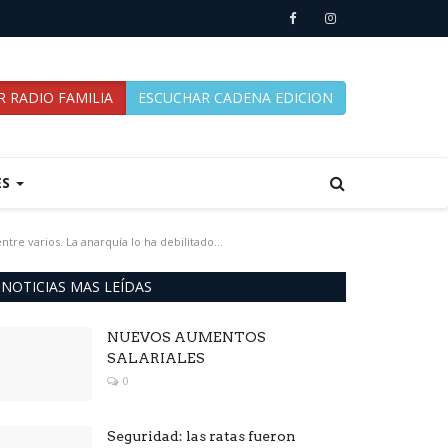
 RADIO FAMILIA
ESCUCHAR CADENA EDICION
ES
tre varios. La anarquía lo ha debilitado...
NOTICIAS MAS LEÍDAS
NUEVOS AUMENTOS
SALARIALES
0
Seguridad: las ratas fueron