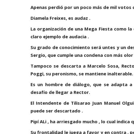
Apenas perdió por un poco más de mil votos c
Diamela Freixes, es audaz .
La organización de una Mega Fiesta como la d
claro ejemplo de audacia .
Su grado de conocimiento será untes y un des
Sergio, que cumple una condena con más olor po
Tampoco se descarta a Marcelo Sosa, Recto
Poggi, su peronismo, se mantiene inalterable.
Es un hombre de diálogo, que se adapta a c
desafío de llegar a Rector.
El Intendente de Tilisarao Juan Manuel Olgu
puede ser descartado .
Pipí ALi , ha arriesgado mucho , lo cual indic
Su frontalidad le juega a favor y en contra , pe