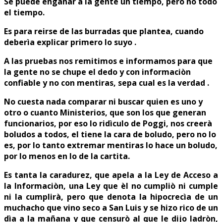
Se puede engañar a la gente un tiempo, pero no todo
el tiempo.
Es para reirse de las burradas que plantea, cuando
deberìa explicar primero lo suyo .
A las pruebas nos remitimos e informamos para que
la gente no se chupe el dedo y con informaciòn
confiable y no con mentiras, sepa cual es la verdad .
No cuesta nada comparar ni buscar quien es uno y
otro o cuanto Ministerios, que son los que generan
funcionarios, por eso lo ridìculo de Poggi, nos creerà
boludos a todos, el tiene la cara de boludo, pero no lo
es, por lo tanto extremar mentiras lo hace un boludo,
por lo menos en lo de la cartita.
Es tanta la caradurez, que apela a la Ley de Acceso a
la Informaciòn, una Ley que èl no cumpliò ni cumple
ni la cumplirà, pero que denota la hipocrecìa de un
muchacho que vino seco a San Luis y se hizo rico de un
dìa a la mañana y que censurò al que le dijo ladròn,