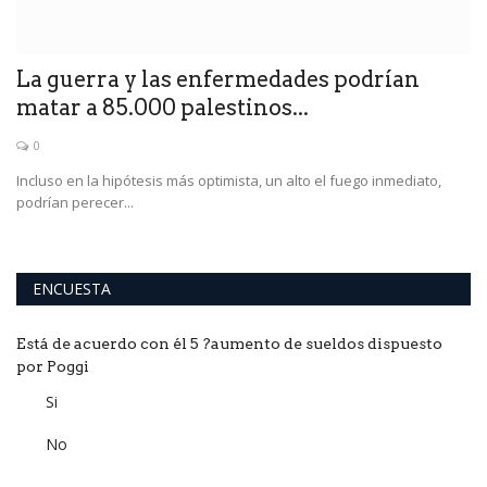
La guerra y las enfermedades podrían
G
matar a 85.000 palestinos...
j
0
Incluso en la hipótesis más optimista, un alto el fuego inmediato,
La
podrían perecer...
se
ENCUESTA
Está de acuerdo con él 5 ?aumento de sueldos dispuesto
por Poggi
Si
No