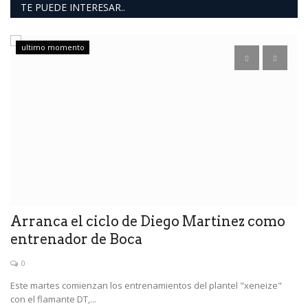
TE PUEDE INTERESAR..
ultimo momento
Arranca el ciclo de Diego Martinez como
G
entrenador de Boca
a
0
Este martes comienzan los entrenamientos del plantel "xeneize"
El
con el flamante DT,...
el