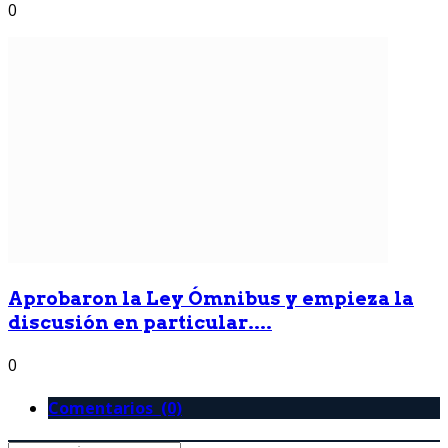
0
Aprobaron la Ley Ómnibus y empieza la
discusión en particular....
0
Comentarios (0)