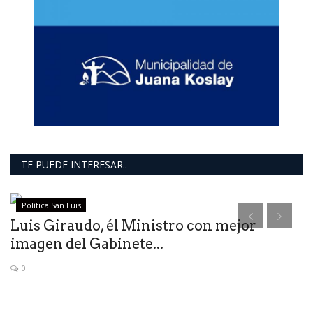
TE PUEDE INTERESAR..
Política San Luis
Luis Giraudo, él Ministro con mejor
F
imagen del Gabinete...
s
0
El
pr