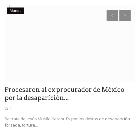
Mundo
e
en
Procesaron al ex procurador de México
R
por la desaparición...
M
0
Se trata de Jesús Murillo Karam. Es por los delitos de desaparición
El
forzada, tortura...
ta