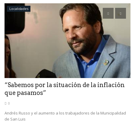
Localidades
la
“Sabemos por la situación de la inflación
B
que pasamos”
c
0
Andrés Russo y el aumento a los trabajadores de la Municipalidad
Lo
de San Luis
co