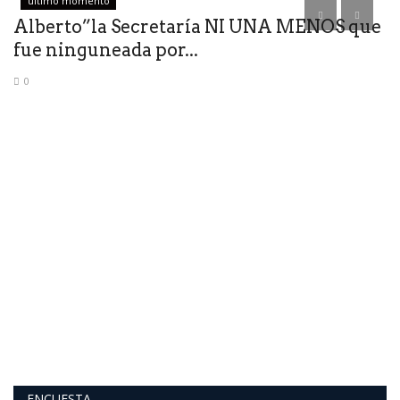
ultimo momento
Alberto”la Secretaría NI UNA MENOS que
fue ninguneada por...
0
C
S
El
Sa
ENCUESTA