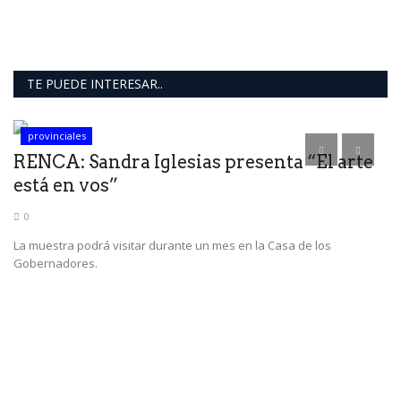
TE PUEDE INTERESAR..
provinciales
RENCA: Sandra Iglesias presenta “El arte
R
está en vos”
p
0
La muestra podrá visitar durante un mes en la Casa de los
La
Gobernadores.