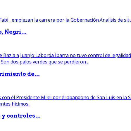
, Negri...
rimiento de...
y controles...