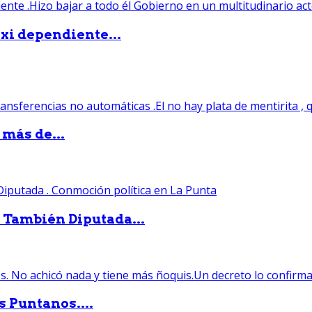
xi dependiente...
 más de...
. También Diputada...
s Puntanos....