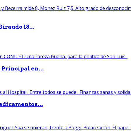
iraudo 18...
Principal en...
edicamentos...