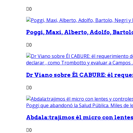
0
Poggi, Maxi, Alberto, Adolfo, Bartolo
0
Dr Viano sobre Él CABURE: él reque
0
Abdala:trajimos él micro con lentes 
0