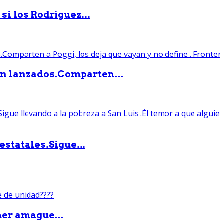
si los Rodríguez...
án lanzados.Comparten...
statales.Sigue...
mer amague...