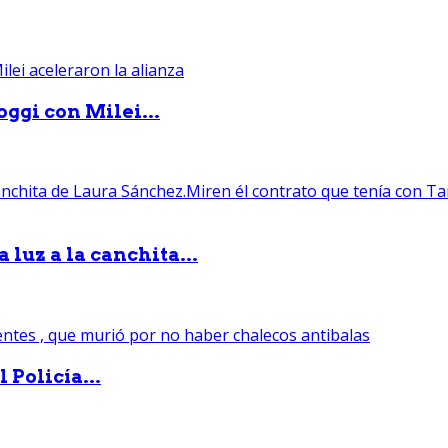
ggi con Milei...
luz a la canchita...
 Policía...