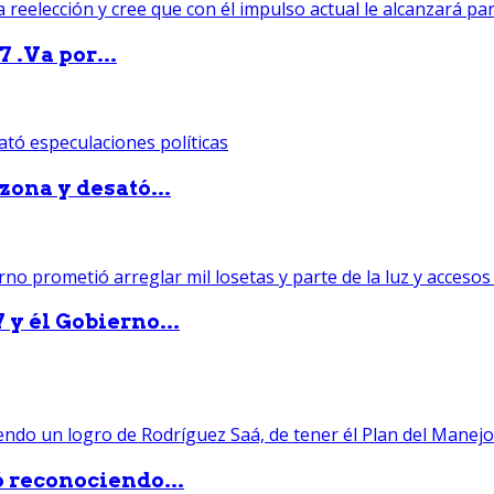
 .Va por...
zona y desató...
 y él Gobierno...
ó reconociendo...