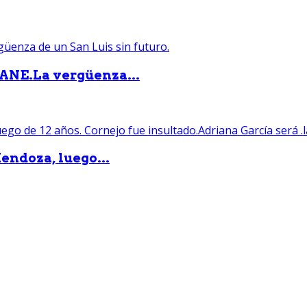
PANE.La vergüenza...
endoza, luego...