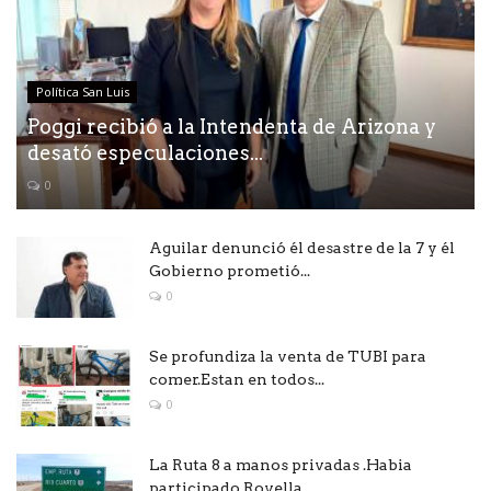
Política San Luis
Poggi recibió a la Intendenta de Arizona y
desató especulaciones...
0
Aguilar denunció él desastre de la 7 y él
Gobierno prometió...
0
Se profundiza la venta de TUBI para
comer.Estan en todos...
0
La Ruta 8 a manos privadas .Habia
participado Rovella ,...