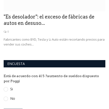
"Es desolador": el exceso de fábricas de
U
autos en desuso...
U
0
Fabricantes como BYD, Tesla y Li Auto están recortando precios para
Oc
vender sus coches...
a 
ENCUESTA
Está de acuerdo con él 5 ?aumento de sueldos dispuesto
por Poggi
Si
No