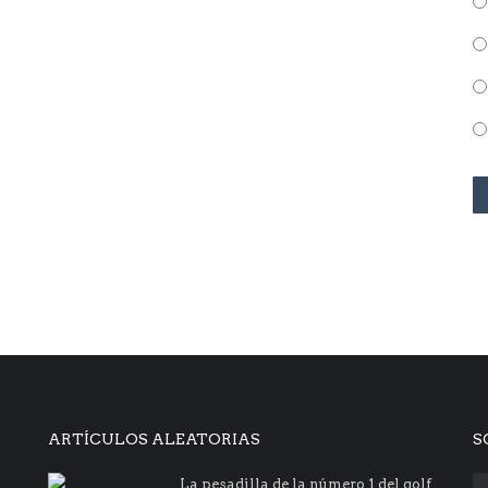
ARTÍCULOS ALEATORIAS
S
La pesadilla de la número 1 del golf