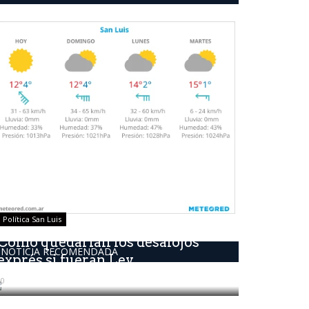
Política San Luis
Como quedarían los desalojos
NOTICIA RECOMENDADA
exprés si fueran Ley
0