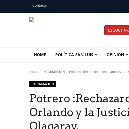
Contacto
ESCUCHAR
HOME
POLÍTICA SAN LUIS
OPINION
Inicio
INFORMACION
Potrero :Rechazaron los planteos de Orl
INFORMACION
Potrero :Rechazaro
Orlando y la Justic
Olagaray.