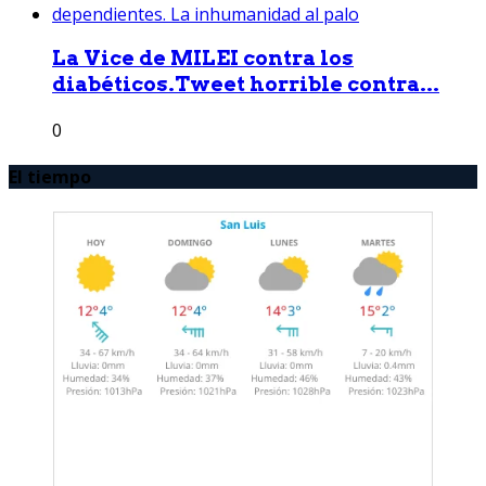
La Vice de MILEI contra los
diabéticos.Tweet horrible contra...
0
El tiempo