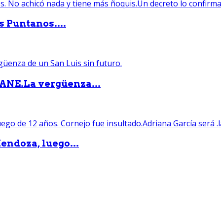
s Puntanos....
PANE.La vergüenza...
endoza, luego...