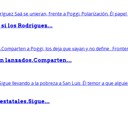
si los Rodríguez...
án lanzados.Comparten...
statales.Sigue...