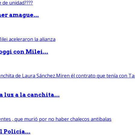
mer amague...
ggi con Milei...
luz a la canchita...
 Policía...