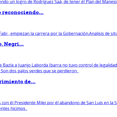
ó reconociendo...
, Negri...
rimiento de...