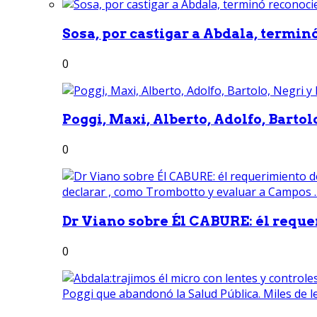
Sosa, por castigar a Abdala, termin
0
Poggi, Maxi, Alberto, Adolfo, Bartolo
0
Dr Viano sobre Él CABURE: él reque
0