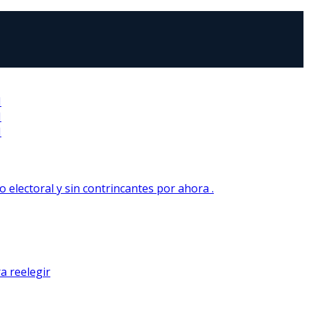
N
N
N