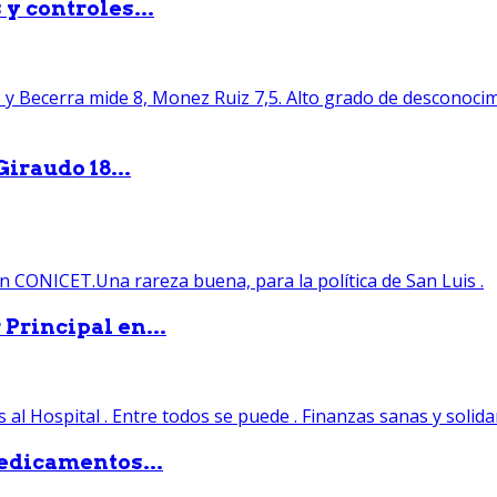
y controles...
iraudo 18...
Principal en...
edicamentos...