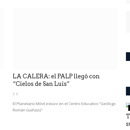
LA CALERA: el PALP llegó con
“Cielos de San Luis”
0
El Planetario Móvil estuvo en el Centro Educativo “Geólogo
deportes
Román Guiñazú”
TN C2 EN SANTA CRUZ: Presencia
T
puntana en El Calafate
s