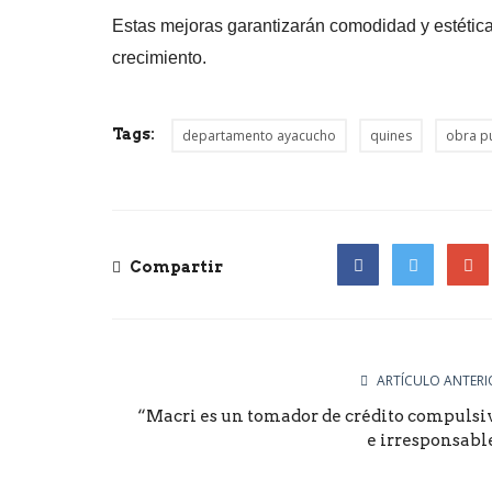
Estas mejoras garantizarán comodidad y estética
crecimiento.
Tags:
departamento ayacucho
quines
obra p
Compartir
Facebook
Twitter
Goog
ARTÍCULO ANTERI
“Macri es un tomador de crédito compulsi
e irresponsabl