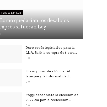
Política San Luis
Como quedarían los desalojos
exprés si fueran Ley
0
Duro revés legislativo para la
LLA. Bajó la compra de tierra...
0
Hissa y una obra lógica : él
trueque y la informalidad...
0
Poggi desdoblará la elección de
2027 .Va por la reelección...
0