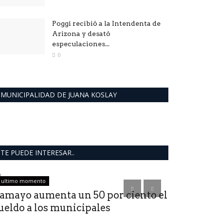
Poggi recibió a la Intendenta de
Arizona y desató
especulaciones...
0
MUNICIPALIDAD DE JUANA KOSLAY
TE PUEDE INTERESAR..
ultimo momento
Mundo
amayo aumenta un 50 por ciento el
ueldo a los municipales