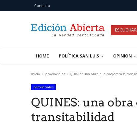
Contacto
ESCUCHAR
HOME
POLÍTICA SAN LUIS
OPINION
Inicio
provinciales
QUINES: una obra que mejorará la transit
provinciales
QUINES: una obra 
transitabilidad