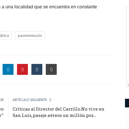
 a una localidad que se encuentra en constante
ública
pavimentación
le
OR
ARTÍCULO SIGUIENTE
vo
Críticas al Director del Carrillo.No vive en
e”
San Luis, pasaje aéreos un millón por...