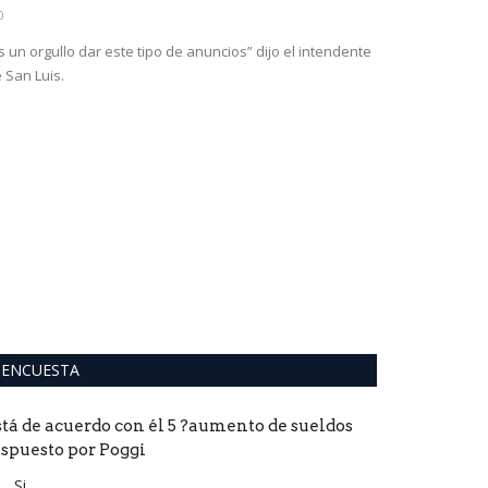
0
s un orgullo dar este tipo de anuncios” dijo el intendente
 San Luis.
Las claves
fulminante
0
Cuatro días de o
de Liberación del
ENCUESTA
stá de acuerdo con él 5 ?aumento de sueldos
ispuesto por Poggi
Si