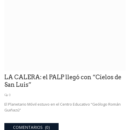
LA CALERA: el PALP llegó con “Cielos de
San Luis”
0
El Planetario Móvil estuvo en el Centro Educativo “Geólogo Román
Guiñazú”
COMENTARIOS (0)