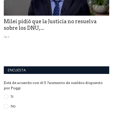
Milei pidió que la Justicia no resuelva
G
sobre los DNU,...
e
0
Ce
pr
ENCUESTA
Está de acuerdo con él 5 ?aumento de sueldos dispuesto
por Poggi
Si
No