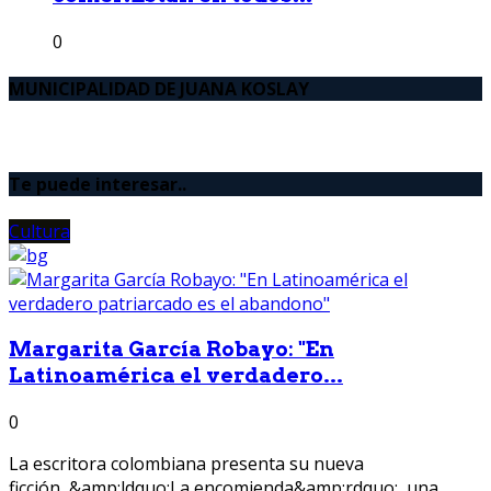
0
MUNICIPALIDAD DE JUANA KOSLAY
Te puede interesar..
Cultura
Margarita García Robayo: "En
Latinoamérica el verdadero...
0
La escritora colombiana presenta su nueva
ficción, &amp;ldquo;La encomienda&amp;rdquo;, una...