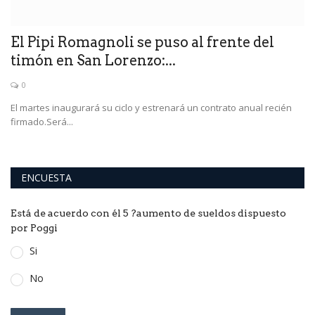
El Pipi Romagnoli se puso al frente del
E
timón en San Lorenzo:...
H
0
El martes inaugurará su ciclo y estrenará un contrato anual recién
firmado.Será...
ENCUESTA
Está de acuerdo con él 5 ?aumento de sueldos dispuesto
por Poggi
Si
No