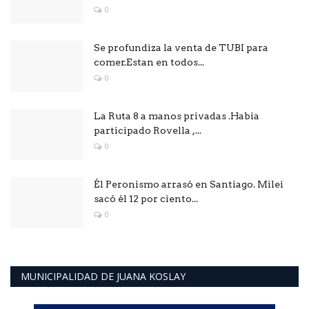
0
Se profundiza la venta de TUBI para
comer.Estan en todos...
0
La Ruta 8 a manos privadas .Habia
participado Rovella ,...
0
Él Peronismo arrasó en Santiago. Milei
sacó él 12 por ciento...
0
MUNICIPALIDAD DE JUANA KOSLAY