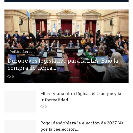
Política San Luis
Duro revés legislativo para la LLA. Bajó la
compra de tierra...
0
Hissa y una obra lógica : él trueque y la
informalidad...
0
Poggi desdoblará la elección de 2027 .Va
por la reelección...