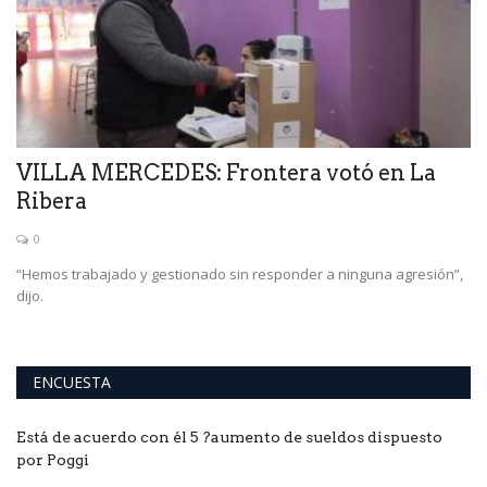
VILLA MERCEDES: Frontera votó en La
P
Ribera
m
0
“Hemos trabajado y gestionado sin responder a ninguna agresión”,
Ac
dijo.
ENCUESTA
Está de acuerdo con él 5 ?aumento de sueldos dispuesto
por Poggi