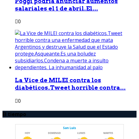
Poggi podría anunciar aumentos
salariales el 1 de abril.El...
0
La Vice de MILEI contra los
diabéticos.Tweet horrible contra...
0
El tiempo