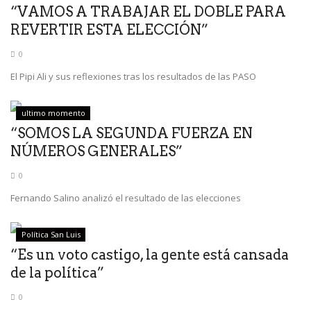
“VAMOS A TRABAJAR EL DOBLE PARA
REVERTIR ESTA ELECCIÓN”
0
El Pipi Ali y sus reflexiones tras los resultados de las PASO
ultimo momento
“SOMOS LA SEGUNDA FUERZA EN
NÚMEROS GENERALES”
0
Fernando Salino analizó el resultado de las elecciones
Política San Luis
“Es un voto castigo, la gente está cansada
de la política”
0