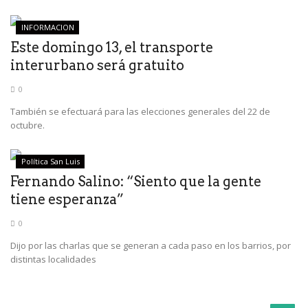
INFORMACION
Este domingo 13, el transporte
interurbano será gratuito
0
También se efectuará para las elecciones generales del 22 de
octubre.
Política San Luis
Fernando Salino: “Siento que la gente
tiene esperanza”
0
Dijo por las charlas que se generan a cada paso en los barrios, por
distintas localidades