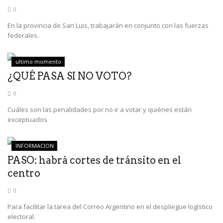
0
En la provincia de San Luis, trabajarán en conjunto con las fuerzas
federales.
ultimo momento
¿QUÉ PASA SI NO VOTO?
0
Cuáles son las penalidades por no ir a votar y quiénes están
exceptuados
INFORMACION
PASO: habrá cortes de tránsito en el
centro
0
Para facilitar la tarea del Correo Argentino en el despliegue logístico
electoral.