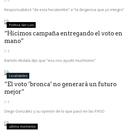
0
Responsabilizó “de esta hecatombe“ a “la dirigencia que yo integro”
Política San Luis
“Hicimos campaña entregando el voto en
mano”
0
Bartolo Abdala dijo que “eso nos ayudó muchísimo”
Localidades
“El voto ‘bronca’ no generará un futuro
mejor”
0
Diego González y su opinión de lo que pasó en las PASO
ultimo momento