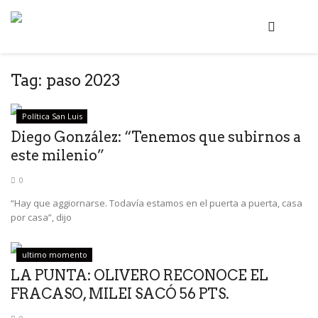
Tag:
paso 2023
Política San Luis
Diego González: “Tenemos que subirnos a
este milenio”
0
“Hay que aggiornarse. Todavía estamos en el puerta a puerta, casa
por casa”, dijo
ultimo momento
LA PUNTA: OLIVERO RECONOCE EL
FRACASO, MILEI SACÓ 56 PTS.