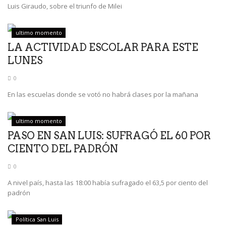
Luis Giraudo, sobre el triunfo de Milei
ultimo momento
LA ACTIVIDAD ESCOLAR PARA ESTE
LUNES
0
En las escuelas donde se votó no habrá clases por la mañana
ultimo momento
PASO EN SAN LUIS: SUFRAGÓ EL 60 POR
CIENTO DEL PADRÓN
0
A nivel país, hasta las 18:00 había sufragado el 63,5 por ciento del
padrón
Política San Luis