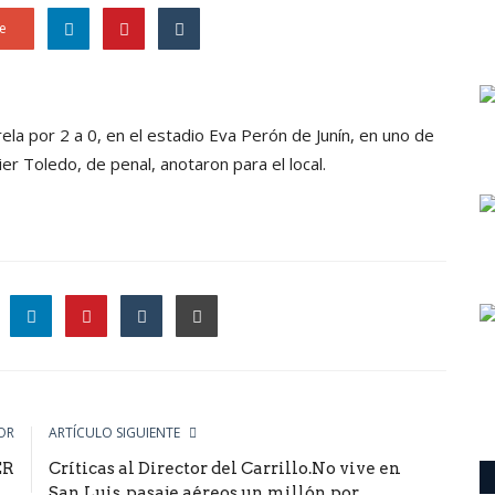
e
ela por 2 a 0, en el estadio Eva Perón de Junín, en uno de
ier Toledo, de penal, anotaron para el local.
le
OR
ARTÍCULO SIGUIENTE
ER
Críticas al Director del Carrillo.No vive en
San Luis, pasaje aéreos un millón por...