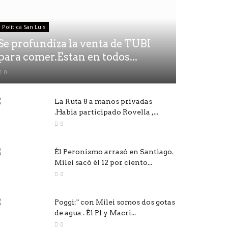
Política San Luis
Se profundiza la venta de TUBI
para comer.Estan en todos...
0
La Ruta 8 a manos privadas
.Habia participado Rovella ,...
0
Él Peronismo arrasó en Santiago.
Milei sacó él 12 por ciento...
0
Poggi:" con Milei somos dos gotas
de agua . Él PJ y Macri...
0