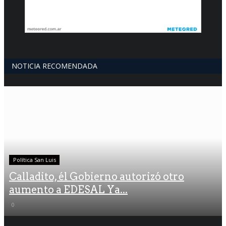
NOTICIA RECOMENDADA
Política San Luis
Calladito, él Gobierno autorizó otro
aumento a EDESAL Ya...
0