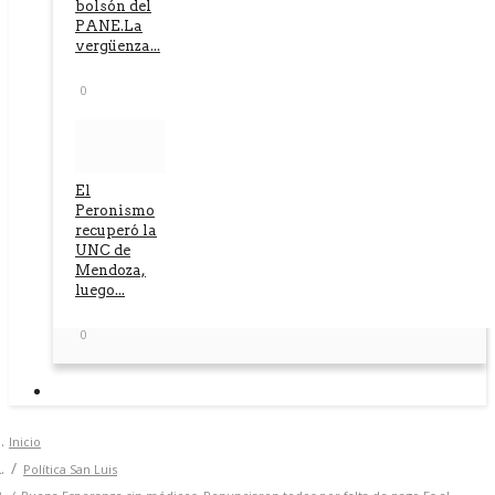
bolsón del
PANE.La
vergüenza...
0
El
Peronismo
recuperó la
UNC de
Mendoza,
luego...
0
Inicio
Política San Luis