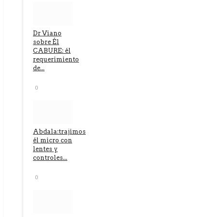
Dr Viano
sobre Él
CABURE: él
requerimiento
de...
0
Abdala:trajimos
él micro con
lentes y
controles...
0