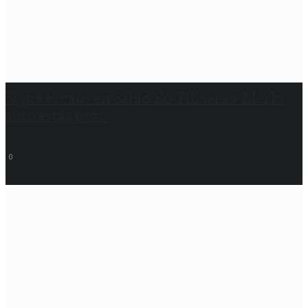
Sigue el caos en Salud.En Tilisarao-Merlo
sino estás por...
0