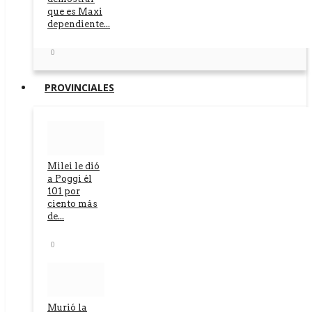
que es Maxi
dependiente...
0
PROVINCIALES
Milei le dió
a Poggi él
101 por
ciento más
de...
0
Murió la