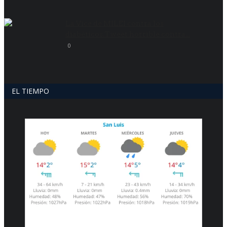
La Vice de MILEI contra los
diabéticos.Tweet horrible contra...
0
EL TIEMPO