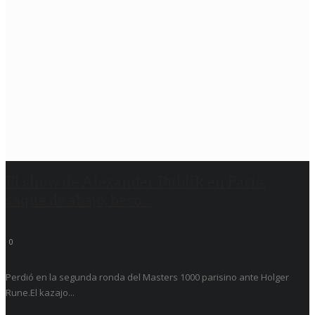
El show de Alexander Bublik en París:
saque de abajo, beso...
0
Perdió en la segunda ronda del Masters 1000 parisino ante Holger
Rune.El kazajo...