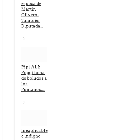
esposa de
Martín
Olivero .
También
Diputada...
0
Pipi ALI:
Poggi toma
de boludos a
los
Puntanos....
0
Inexplicable
e indigno