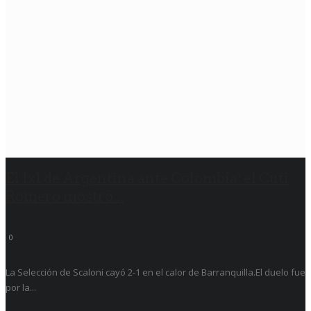
El 1x1 de Argentina ante Colombia: el Cuti
Romero mostró...
0
La Selección de Scaloni cayó 2-1 en el calor de Barranquilla.El duelo fue
por la...