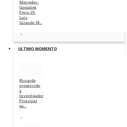
Mercedes :
González
Ferro 25,
Luis
Giraudo 18...
0
ULTIMO MOMENTO
Riccardo
promovido
a
Investigador
Principal
en...
0