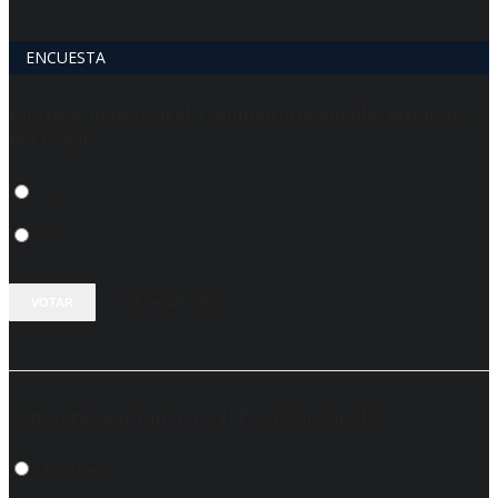
ENCUESTA
Está de acuerdo con él 5 ?aumento de sueldos dispuesto
por Poggi
Si
No
Ver resultados
VOTAR
Como cree que funciona él Hospital Carrillo?
Muy bien