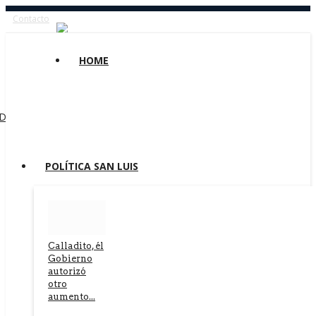
Contacto
HOME
ADIO COMECHINGONES
ESCUCHAR RADIO FAMILIA
ESCUCHAR
POLÍTICA SAN LUIS
CADENA EDICION
Calladito, él
Gobierno
autorizó
otro
aumento...