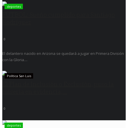
deportes
FÚTBOL: Sueño cumplido para Santiago
Rodríguez
0
El delantero nacido en Arizona se quedará a jugar en Primera División
con la Gloria....
Política San Luis
El Plan de Inclusión o Exclusión, puso la
miseria en evidencia,...
0
deportes