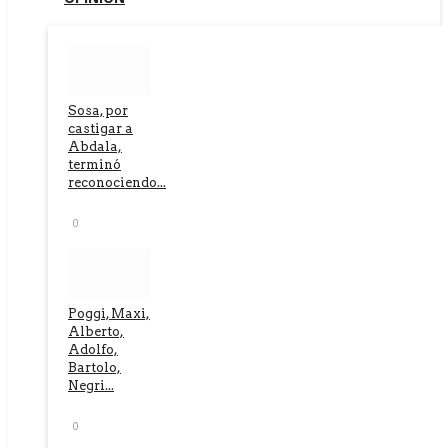
Sosa, por
castigar a
Abdala,
terminó
reconociendo...
0
Poggi, Maxi,
Alberto,
Adolfo,
Bartolo,
Negri...
0