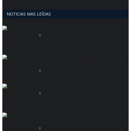
NOTICIAS MAS LEÍDAS
NUEVOS AUMENTOS SALARIALES
0
Seguridad: las ratas fueron después del 10.
Cámaras que...
0
El Cristo de la Quebrada.Historia .
0
Poggi podría anunciar aumentos salariales
el 1 de abril.El...
0