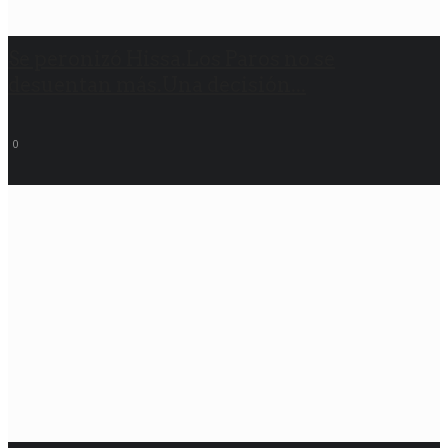
Se peronizó Hissa.Los Paros no se
desuentan más.Una decisión...
0