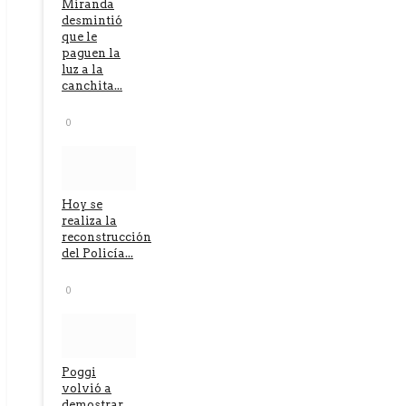
Miranda
desmintió
que le
paguen la
luz a la
canchita...
0
Hoy se
realiza la
reconstrucción
del Policía...
0
Poggi
volvió a
demostrar