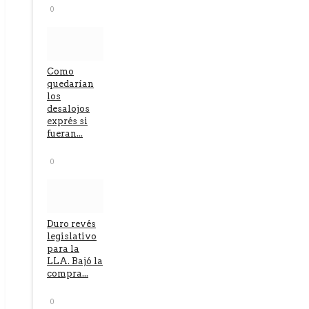
0
Como
quedarían
los
desalojos
exprés si
fueran...
0
Duro revés
legislativo
para la
LLA. Bajó la
compra...
0