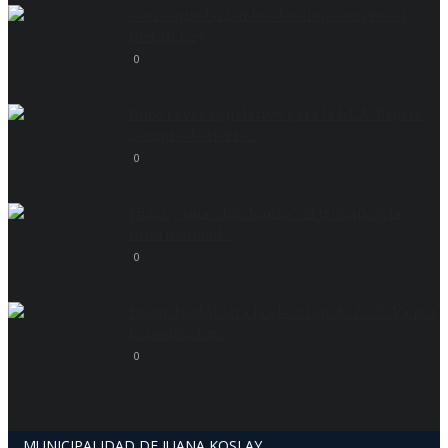
Como quedarían los desalojos exprés si
fueran Ley
0
Duro revés legislativo para la LLA. Bajó la
compra de tierra...
0
Hissa y una obra lógica : él trueque y la
informalidad...
0
Poggi desdoblará la elección de 2027 .Va por
la reelección...
0
MUNICIPALIDAD DE JUANA KOSLAY