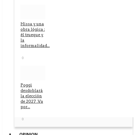
Hissa y una
obra lógica :
él trueque y
la
informalidad...
0
Poggi
desdoblará
la elección
de 2027 .Va
por...
0
OPINION