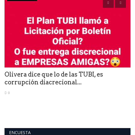
A
u
Olivera dice que lo de las TUBI, es
corrupción diacrecional...
0
ENCUESTA