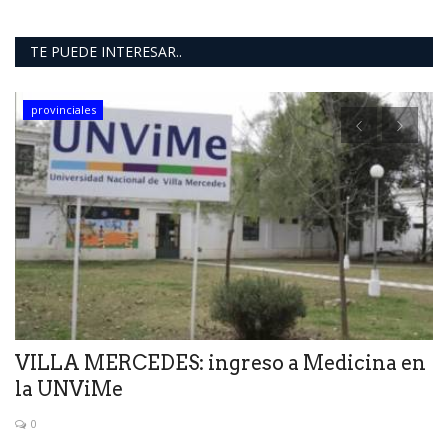
TE PUEDE INTERESAR..
provinciales
VILLA MERCEDES: ingreso a Medicina en
C
la UNViMe
3
0