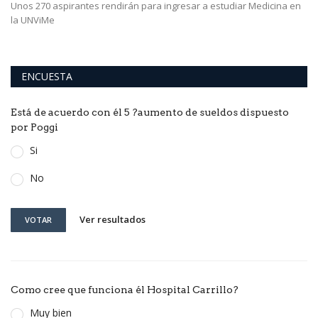
Unos 270 aspirantes rendirán para ingresar a estudiar Medicina en
Lo
la UNViMe
or
ENCUESTA
Está de acuerdo con él 5 ?aumento de sueldos dispuesto
por Poggi
Si
No
Ver resultados
VOTAR
Como cree que funciona él Hospital Carrillo?
Muy bien