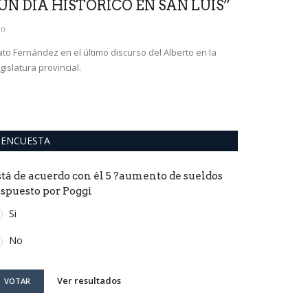
UN DÍA HISTÓRICO EN SAN LUIS”
Frontera a
puntuales 
0
0
to Fernández en el último discurso del Alberto en la
gislatura provincial.
ENCUESTA
stá de acuerdo con él 5 ?aumento de sueldos
ispuesto por Poggi
Si
No
Ver resultados
VOTAR