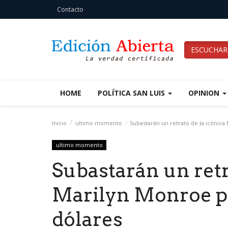
Contacto
ESCUCHAR
HOME
POLÍTICA SAN LUIS
OPINION
Inicio
ultimo momento
Subastarán un retrato de la icónica
ultimo momento
Subastarán un retr
Marilyn Monroe po
dólares