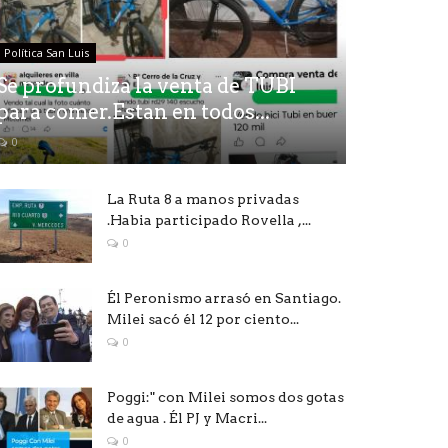
Política San Luis
Se profundiza la venta de TUBI
para comer.Estan en todos...
0
La Ruta 8 a manos privadas
.Habia participado Rovella ,...
0
Él Peronismo arrasó en Santiago.
Milei sacó él 12 por ciento...
0
Poggi:" con Milei somos dos gotas
de agua . Él PJ y Macri...
0