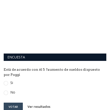
C
m
Fu
20
ENCUESTA
Está de acuerdo con él 5 ?aumento de sueldos dispuesto
por Poggi
Si
No
Ver resultados
VOTAR