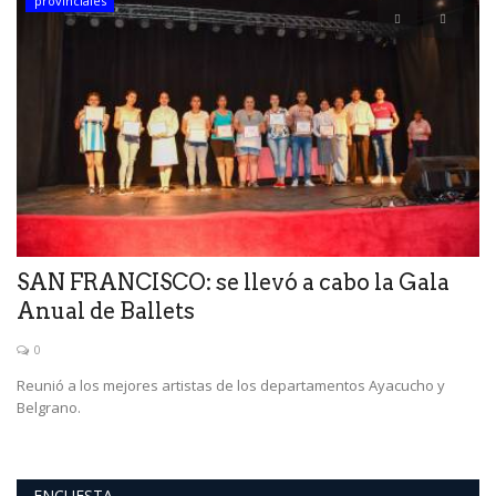
provinciales
SAN FRANCISCO: se llevó a cabo la Gala
C
Anual de Ballets
P
0
Reunió a los mejores artistas de los departamentos Ayacucho y
La
Belgrano.
di
ENCUESTA