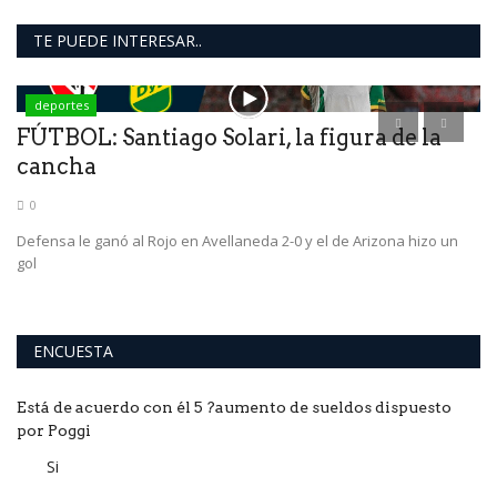
TE PUEDE INTERESAR..
deportes
i
FÚTBOL: Santiago Solari, la figura de la
C
cancha
B
0
Defensa le ganó al Rojo en Avellaneda 2-0 y el de Arizona hizo un
gol
ENCUESTA
Está de acuerdo con él 5 ?aumento de sueldos dispuesto
por Poggi
Si