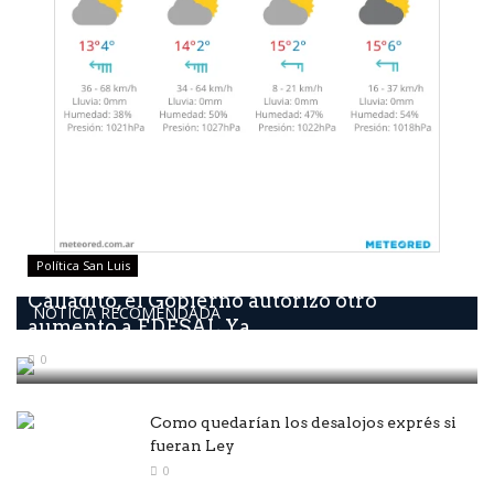
Política San Luis
Calladito, él Gobierno autorizó otro
NOTICIA RECOMENDADA
aumento a EDESAL Ya...
0
Como quedarían los desalojos exprés si
fueran Ley
0