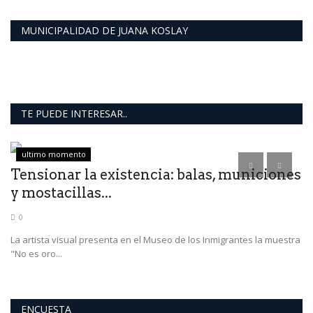
MUNICIPALIDAD DE JUANA KOSLAY
TE PUEDE INTERESAR..
ultimo momento
Tensionar la existencia: balas, municiones
L
y mostacillas...
F
0
te
La artista visual presenta en el Museo de los Inmigrantes la muestra
La
"No es oro...
in
ENCUESTA