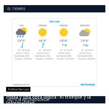
EL TIEMPO
Política San Luis
Hissa y una obra lógica : él trueque y la
NOTICIA RECOMENDADA
informalidad...