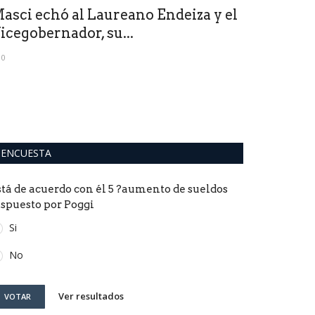
asci echó al Laureano Endeiza y el
Virgen de 
icegobernador, su...
su capilla
0
0
Este sábado fue 
misa en la capilla
ENCUESTA
stá de acuerdo con él 5 ?aumento de sueldos
ispuesto por Poggi
Si
No
Ver resultados
VOTAR