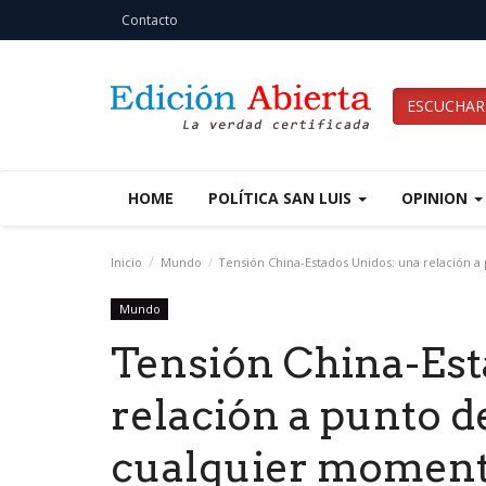
Contacto
ESCUCHAR
HOME
POLÍTICA SAN LUIS
OPINION
Inicio
Mundo
Tensión China-Estados Unidos: una relación a
Mundo
Tensión China-Est
relación a punto d
cualquier momen