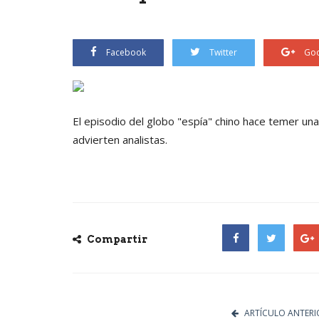
Facebook
Twitter
Goo
El episodio del globo "espía" chino hace temer un
advierten analistas.
Compartir
Facebook
Twitter
Goog
ARTÍCULO ANTERI