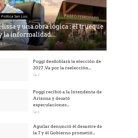
Política San Luis
Hissa y una obra lógica : él trueque
y la informalidad...
0
Poggi desdoblará la elección de
2027 .Va por la reelección...
0
Poggi recibió a la Intendenta de
Arizona y desató
especulaciones...
0
Aguilar denunció él desastre de
la 7 y él Gobierno prometió...