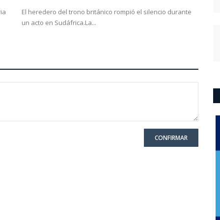
ia
El heredero del trono británico rompió el silencio durante
un acto en Sudáfrica.La...
CONFIRMAR