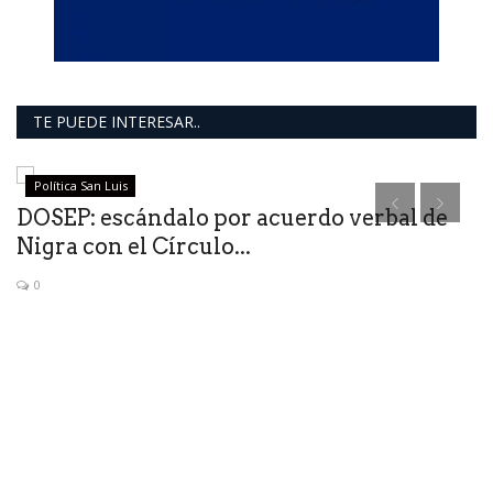
TE PUEDE INTERESAR..
Política San Luis
DOSEP: escándalo por acuerdo verbal de
Nigra con el Círculo...
0
D