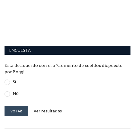
V
El
id
ENCUESTA
Está de acuerdo con él 5 ?aumento de sueldos dispuesto
por Poggi
Si
No
Ver resultados
VOTAR