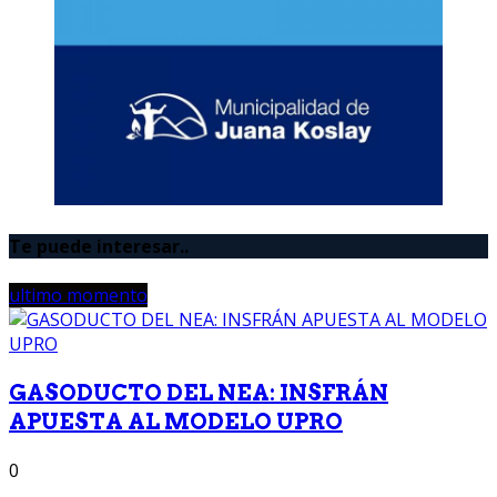
Te puede interesar..
ultimo momento
GASODUCTO DEL NEA: INSFRÁN
APUESTA AL MODELO UPRO
0