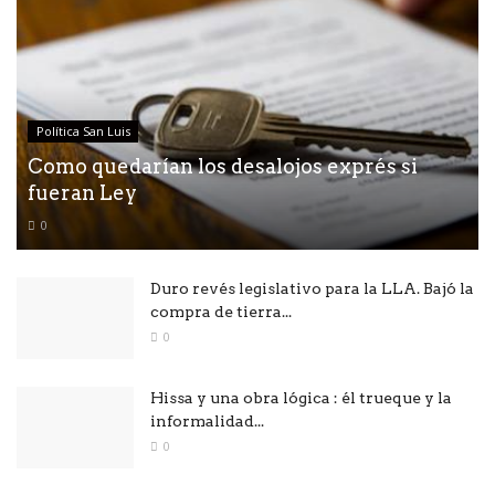
Política San Luis
Como quedarían los desalojos exprés si
fueran Ley
0
Duro revés legislativo para la LLA. Bajó la
compra de tierra...
0
Hissa y una obra lógica : él trueque y la
informalidad...
0