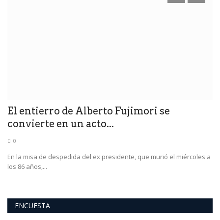
El entierro de Alberto Fujimori se
A
convierte en un acto...
P
0
n
En la misa de despedida del ex presidente, que murió el miércoles a
"E
los 86 años,...
Bra
ENCUESTA