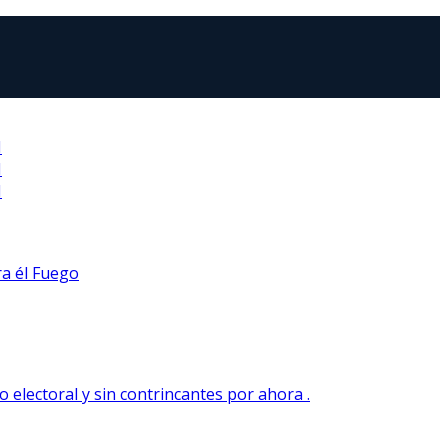
N
N
N