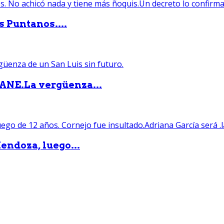
s Puntanos....
PANE.La vergüenza...
endoza, luego...