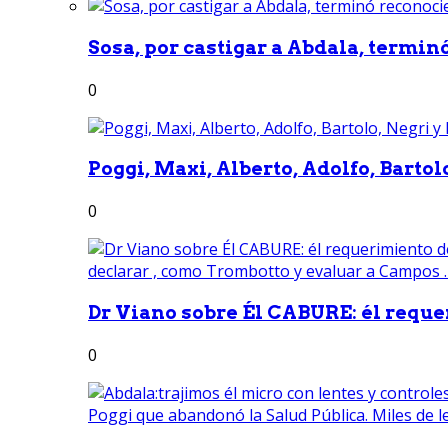
Sosa, por castigar a Abdala, termin
0
Poggi, Maxi, Alberto, Adolfo, Bartolo
0
Dr Viano sobre Él CABURE: él reque
0