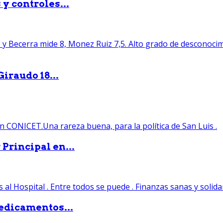
y controles...
iraudo 18...
Principal en...
edicamentos...