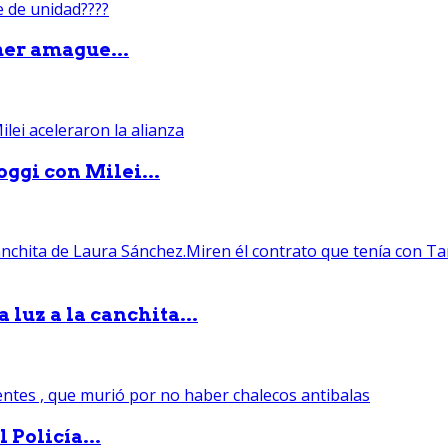
mer amague...
ggi con Milei...
luz a la canchita...
 Policía...