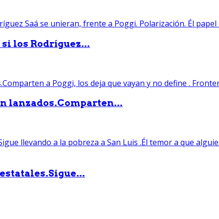
si los Rodríguez...
án lanzados.Comparten...
statales.Sigue...