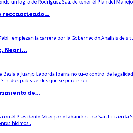
ó reconociendo...
, Negri...
rimiento de...