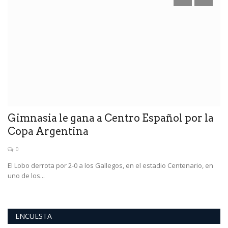
.
Gimnasia le gana a Centro Español por la
C
Copa Argentina
f
0
El Lobo derrota por 2-0 a los Gallegos, en el estadio Centenario, en
&a
uno de los...
fu
ENCUESTA